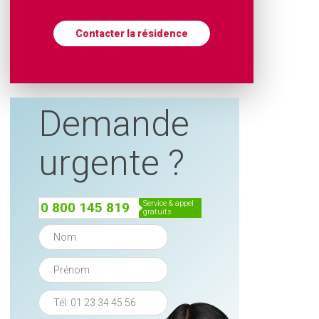
Contacter la résidence
Demande
urgente ?
service & appel
0 800 145 819
gratuits